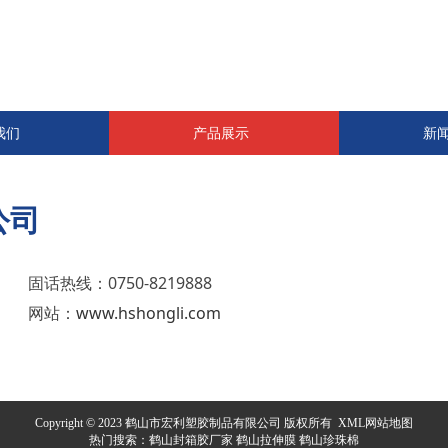
我们
产品展示
新
公司
固话热线：
0750-8219888
网站：
www.hshongli.com
Copyright © 2023 鹤山市宏利塑胶制品有限公司 版权所有
XML网站地图
热门搜索：
鹤山封箱胶厂家
鹤山拉伸膜 鹤山珍珠棉